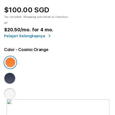
$100.00 SGD
Tax included.
Shipping
calculated at checkout.
or
$20.50
/mo. for 4 mo.
Pelajari Selengkapnya
Color
- Cosmic Orange