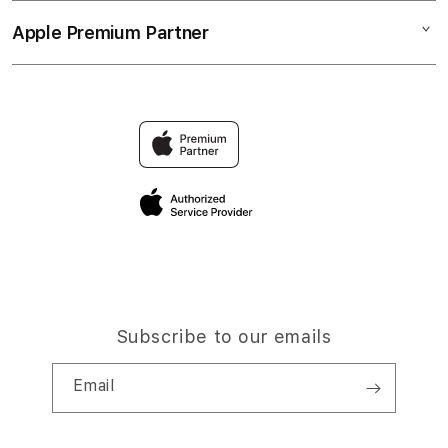
Collection & Delivery
Elush Service Provider
TOGEL ONLINE
Apple Premium Partner
About Us
Returns & Exchanges
Financing Options
LINK TOGEL
Find an iStudio near you
Contact Us
Trade-in
TOGEL ONLINE TERPERCAYA
Why Shop at iStudio
FAQ
Traveller’s Reservation
Elush Corporate Website
Privacy Policy
Site Terms of Use
Subscribe to our emails
Email